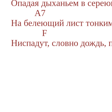
Опа
дая
дыханьем в сере
A7
На бе
лею
щий лист тонки
F
Ниспад
ут,
словно дождь,