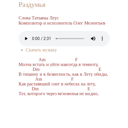
Раздумья
Слова Татьяны Леус
Композитор и исполнитель Олег Мелентьев
Скачать музыку
Am
F
Молча вст
ать
и уйти навсегд
а
в темноту,
Dm
E
В тиши
ну
и в безвесность, как в Лету об
и
ды,
Am
F
Как раст
аяв
ший снег в неб
е
сах на лету,
Dm
E
Тот, ко
тор
ого через мгновенья не в
и
дно,